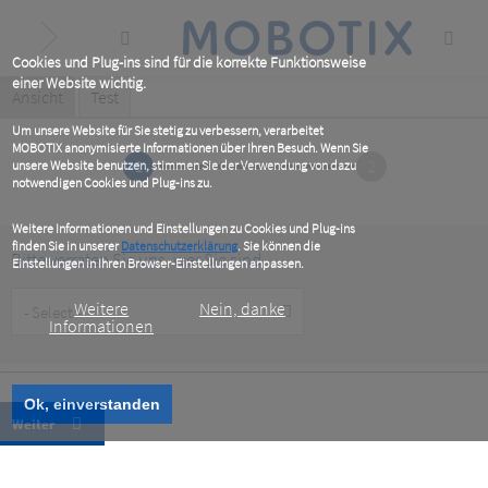
Skip
to
main
content
Cookies und Plug-ins sind für die korrekte Funktionsweise
einer Website wichtig.
Primary
Ansicht
(active
Test
tab)
tabs
Um unsere Website für Sie stetig zu verbessern, verarbeitet
MOBOTIX anonymisierte Informationen über Ihren Besuch. Wenn Sie
1
2
unsere Website benutzen, stimmen Sie der Verwendung von dazu
notwendigen Cookies und Plug-ins zu.
Weitere Informationen und Einstellungen zu Cookies und Plug-ins
finden Sie in unserer
Datenschutzerklärung
. Sie können die
Bitte verraten Sie uns, wer Sie sind
Einstellungen in Ihren Browser-Einstellungen anpassen.
Customer
Weitere
Nein, danke
Type
Informationen
Ok, einverstanden