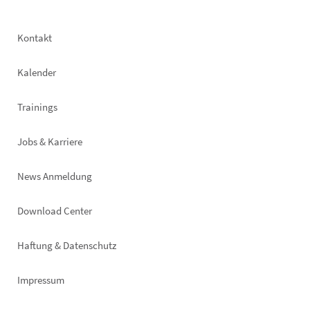
Footer
Kontakt
left
Kalender
Trainings
Jobs & Karriere
News Anmeldung
Footer
Download Center
right
Haftung & Datenschutz
Impressum