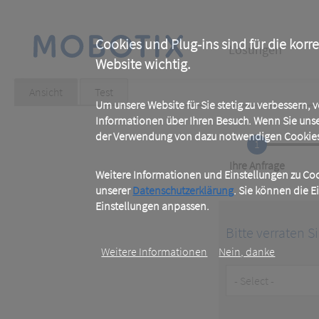
Skip
to
main
Main
content
Cookies und Plug-ins sind für die korr
Lösungen
Website wichtig.
navigation
Primary
Ansicht
(active
Test
tab)
Um unsere Website für Sie stetig zu verbessern,
tabs
Informationen über Ihren Besuch. Wenn Sie uns
der Verwendung von dazu notwendigen Cookies 
1
Current
Ihre Anfrage
Weitere Informationen und Einstellungen zu Cook
unserer
Datenschutzerklärung
. Sie können die E
Einstellungen anpassen.
Bitte verraten S
Weitere Informationen
Nein, danke
Customer
Type