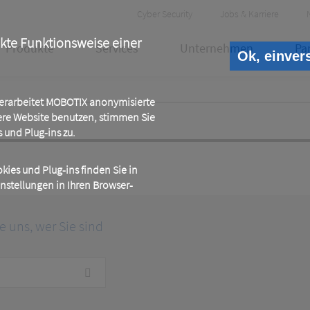
Header
Cyber Security
Jobs & Karriere
Meta
ekte Funktionsweise einer
Produkte
Services
Unternehmen
Pa
Ok, einver
 verarbeitet MOBOTIX anonymisierte
ere Website benutzen, stimmen Sie
und Plug-ins zu.
ies und Plug-ins finden Sie in
instellungen in Ihren Browser-
ie uns, wer Sie sind