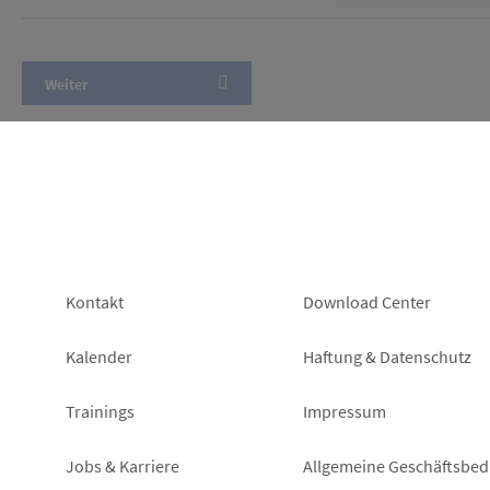
Footer
Footer
Kontakt
Download Center
left
right
Kalender
Haftung & Datenschutz
Trainings
Impressum
Jobs & Karriere
Allgemeine Geschäftsbe