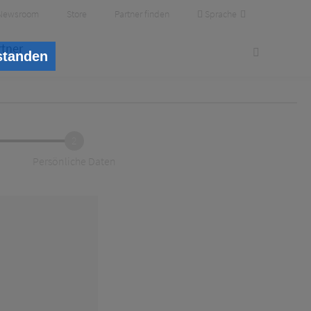
Sprache
Newsroom
Store
Partner finden
rtner
standen
2
Persönliche Daten