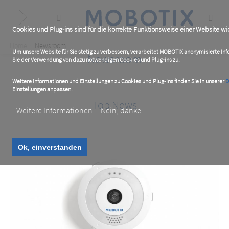
Skip
to
main
content
Cookies und Plug-ins sind für die korrekte Funktionsweise einer Website wic
Breadcrumb
Home
Newsroom
Um unsere Website für Sie stetig zu verbessern, verarbeitet MOBOTIX anonymisierte I
Newsroom
Sie der Verwendung von dazu notwendigen Cookies und Plug-ins zu.
Weitere Informationen und Einstellungen zu Cookies und Plug-ins finden Sie in unserer
D
Einstellungen anpassen.
Top News
Weitere Informationen
Nein, danke
Ok, einverstanden