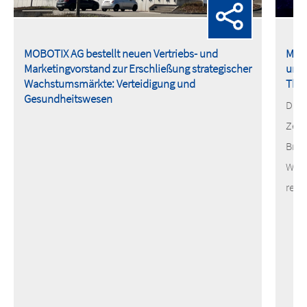
MOBOTIX AG bestellt neuen Vertriebs- und
MOBO
Marketingvorstand zur Erschließung strategischer
und 
Wachstumsmärkte: Verteidigung und
The
Gesundheitswesen
Die 
Zert
Bran
Wärm
reno