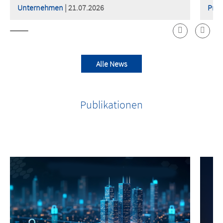
Unternehmen
| 21.07.2026
Prod
Alle News
Publikationen