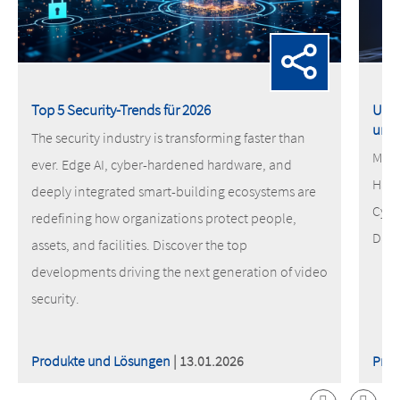
Top 5 Security-Trends für 2026
Unse
und 
The security industry is transforming faster than
MOBO
ever. Edge AI, cyber-hardened hardware, and
Hack
deeply integrated smart-building ecosystems are
Cybe
redefining how organizations protect people,
Date
assets, and facilities. Discover the top
developments driving the next generation of video
security.
Produkte und Lösungen
| 13.01.2026
Prod