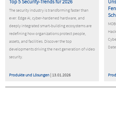
Top 5 Security-Trends für 2026
Uns
Fen
The security industry is transforming faster than
Sch
ever. Edge AI, cyber-hardened hardware, and
MOBO
deeply integrated smart-building ecosystems are
Hack
redefining how organizations protect people,
Cybe
assets, and facilities. Discover the top
Date
developments driving the next generation of video
security.
Produkte und Lösungen
| 13.01.2026
Prod