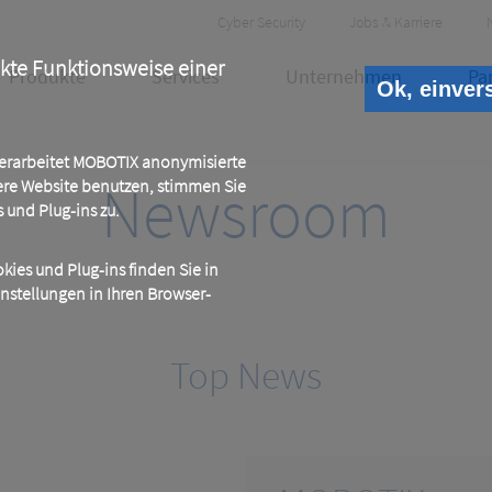
Header
Cyber Security
Jobs & Karriere
Meta
ekte Funktionsweise einer
Produkte
Services
Unternehmen
Pa
Ok, einver
 verarbeitet MOBOTIX anonymisierte
Newsroom
ere Website benutzen, stimmen Sie
und Plug-ins zu.
ies und Plug-ins finden Sie in
instellungen in Ihren Browser-
Top News