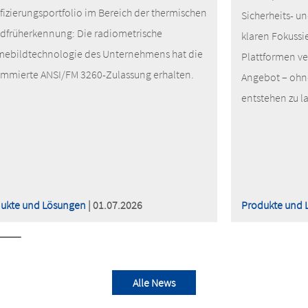
ifizierungsportfolio im Bereich der thermischen
Sicherheits- u
dfrüherkennung: Die radiometrische
klaren Fokussi
ebildtechnologie des Unternehmens hat die
Plattformen v
mmierte ANSI/FM 3260-Zulassung erhalten.
Angebot – ohn
entstehen zu l
ukte und Lösungen
| 01.07.2026
Produkte und 
Alle News