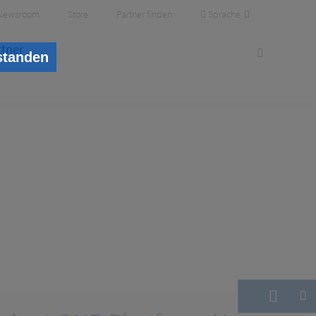
Sprache
Newsroom
Store
Partner finden
rtner
standen