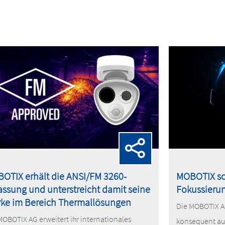
OTIX erhält die ANSI/FM 3260-
MOBOTIX sch
assung und unterstreicht damit seine
Fokussieru
rke im Bereich Thermallösungen
Die MOBOTIX AG
MOBOTIX AG erweitert ihr internationales
konsequent au