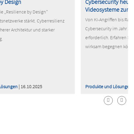
by Design
Cybersecurity heut
Videosysteme zum A
ie „Resilience by Design”
Von KI-Angriffen bis Ra
tsnetzwerke stärkt. Cyberresilienz
Cybersecurity im Jahr 20
herer Architektur und starker
erforderlich. Erfahren S
g.
wirksam begegnen könn
Lösungen
| 16.10.2025
Produkte und Lösungen
|