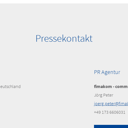
Pressekontakt
PR Agentur
Deutschland
fimakom - commu
Jörg Peter
joerg.peter@fim
+49 173 6606031