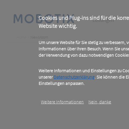
Skip
to
main
Main
content
Cookies und Plug-ins sind für die korr
Lösungen
Website wichtig.
navigation
Breadcrumb
Home
Newsroom
Um unsere Website für Sie stetig zu verbessern,
Informationen über Ihren Besuch. Wenn Sie uns
der Verwendung von dazu notwendigen Cookies 
Weitere Informationen und Einstellungen zu Cook
unserer
Datenschutzerklärung
. Sie können die E
Einstellungen anpassen.
Weitere Informationen
Nein, danke