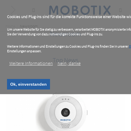
Skip
to
main
content
Cookies und Plug-ins sind für die korrekte Funktionsweise einer Website wic
Breadcrumb
Home
Newsroom
Um unsere Website für Sie stetig zu verbessern, verarbeitet MOBOTIX anonymisierte I
Newsroom
Sie der Verwendung von dazu notwendigen Cookies und Plug-ins zu.
Weitere Informationen und Einstellungen zu Cookies und Plug-ins finden Sie in unserer
D
Einstellungen anpassen.
Top News
Weitere Informationen
Nein, danke
Ok, einverstanden