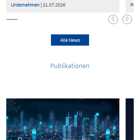
Unternehmen
| 21.07.2026
Prod
Alle News
Publikationen