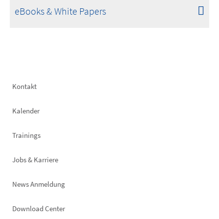
eBooks & White Papers
Footer
Kontakt
left
Kalender
Trainings
Jobs & Karriere
News Anmeldung
Footer
Download Center