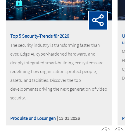
Top 5 Security-Trends für 2026
Unse
und 
The security industry is transforming faster than
MOBO
ever. Edge AI, cyber-hardened hardware, and
Hack
deeply integrated smart-building ecosystems are
Cybe
redefining how organizations protect people,
Date
assets, and facilities. Discover the top
developments driving the next generation of video
security.
Produkte und Lösungen
| 13.01.2026
Prod