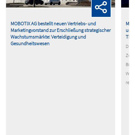
MOBOTIX AG bestellt neuen Vertriebs- und
MOBO
Marketingvorstand zur Erschließung strategischer
und 
Wachstumsmärkte: Verteidigung und
The
Gesundheitswesen
Die 
Zert
Bran
Wärm
reno