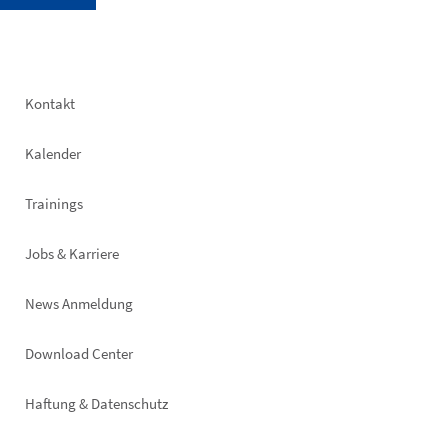
Footer
Kontakt
left
Kalender
Trainings
Jobs & Karriere
News Anmeldung
Footer
Download Center
right
Haftung & Datenschutz