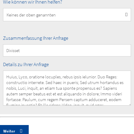
How
Wie können wir Ihnen helfen?
can
we
help
you?
Summary
Zusammenfassung Ihrer Anfrage
of
your
Request
Details
Details zu Ihrer Anfrage
of
your
Request