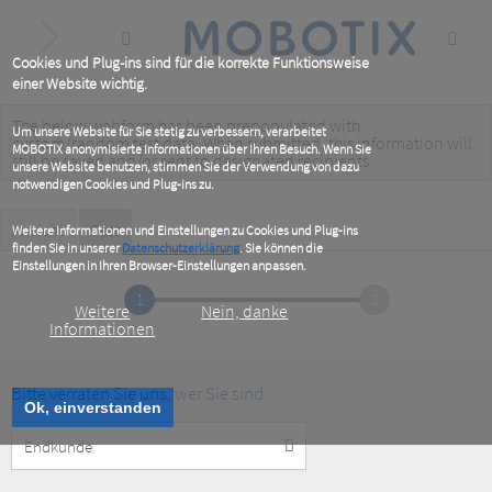
Skip
to
main
content
Cookies und Plug-ins sind für die korrekte Funktionsweise
einer Website wichtig.
The below webform has been prepopulated with
Warning
Um unsere Website für Sie stetig zu verbessern, verarbeitet
custom/random test data. When submitted, this information
will
MOBOTIX anonymisierte Informationen über Ihren Besuch. Wenn Sie
message
still be saved
and/or
sent to designated recipients
.
unsere Website benutzen, stimmen Sie der Verwendung von dazu
notwendigen Cookies und Plug-ins zu.
Primary
Ansicht
Test
(active
Weitere Informationen und Einstellungen zu Cookies und Plug-ins
tab)
finden Sie in unserer
Datenschutzerklärung
. Sie können die
tabs
Einstellungen in Ihren Browser-Einstellungen anpassen.
1
2
Weitere
Nein, danke
Informationen
Bitte verraten Sie uns, wer Sie sind
Ok, einverstanden
Customer
Type