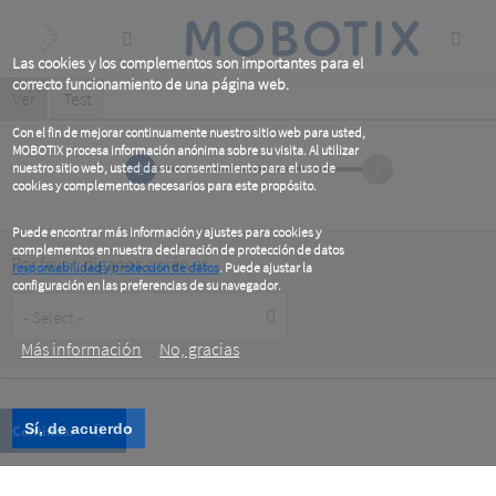
Skip
to
main
content
Las cookies y los complementos son importantes para el
correcto funcionamiento de una página web.
Primary
Ver
(active
Test
tab)
tabs
Con el fin de mejorar continuamente nuestro sitio web para usted,
MOBOTIX procesa información anónima sobre su visita. Al utilizar
1
2
nuestro sitio web, usted da su consentimiento para el uso de
cookies y complementos necesarios para este propósito.
Puede encontrar más información y ajustes para cookies y
complementos en nuestra declaración de protección de datos
Por favor, diganos quién es
responsabilidad y protección de datos
. Puede ajustar la
configuración en las preferencias de su navegador.
Customer
.
Type
Más información
No, gracias
Sí, de acuerdo