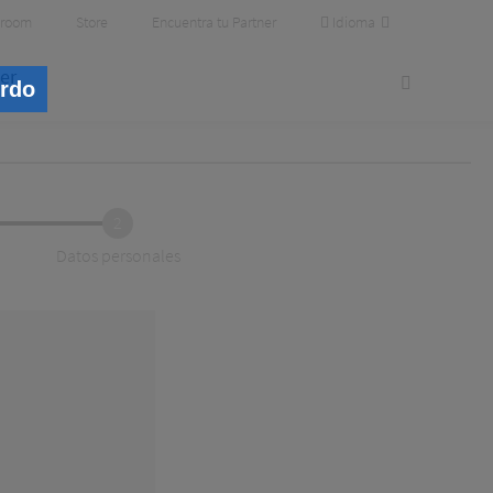
Idioma
room
Store
Encuentra tu Partner
er
erdo
2
Datos personales