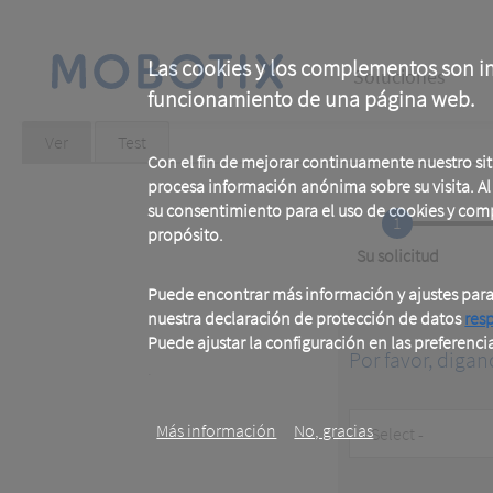
Skip
to
main
Main
content
Las cookies y los complementos son im
Soluciones
funcionamiento de una página web.
navigation
Primary
Ver
(active
Test
tab)
Con el fin de mejorar continuamente nuestro si
tabs
procesa información anónima sobre su visita. Al u
su consentimiento para el uso de cookies y com
1
propósito.
Current
Su solicitud
Puede encontrar más información y ajustes par
nuestra declaración de protección de datos
res
Puede ajustar la configuración en las preferenci
Por favor, digan
.
Customer
Más información
No, gracias
Type