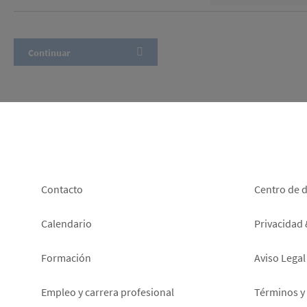
Footer
Foot
Contacto
Centro de 
left
right
Calendario
Privacidad
Formación
Aviso Legal
Empleo y carrera profesional
Términos y