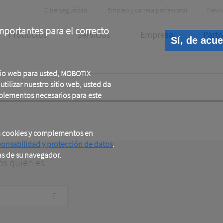
Header
Ciberseguridad
Empleo y carrera profesional
News
Meta
portantes para el correcto
Productos
Servicios
Empresa
Partn
Sí, de acu
tio web para usted, MOBOTIX
tilizar nuestro sitio web, usted da
plementos necesarios para este
a cookies y complementos en
ponsabilidad y protección de datos
.
as de su navegador.
os quién es