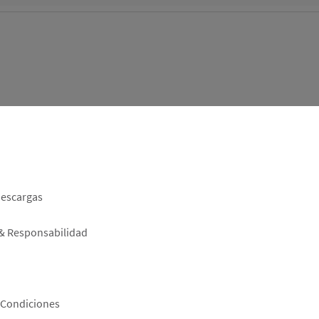
er
descargas
 & Responsabilidad
 Condiciones