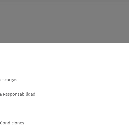
er
descargas
 & Responsabilidad
 Condiciones