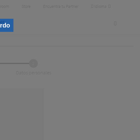
Idioma
room
Store
Encuentra tu Partner
er
erdo
2
Datos personales