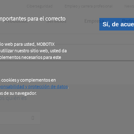
Header
Ciberseguridad
Empleo y carrera profesional
News
Meta
portantes para el correcto
Productos
Servicios
Empresa
Partn
Sí, de acu
tio web para usted, MOBOTIX
tilizar nuestro sitio web, usted da
plementos necesarios para este
a cookies y complementos en
ponsabilidad y protección de datos
.
as de su navegador.
os quién es