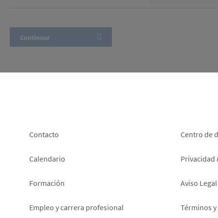
Footer
Foot
Contacto
Centro de 
left
right
Calendario
Privacidad
Formación
Aviso Legal
Empleo y carrera profesional
Términos y