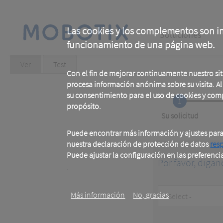
Skip
to
main
Main
content
Las cookies y los complementos son im
Soluciones
funcionamiento de una página web.
navigation
Primary
Ver
(active
Test
tab)
Con el fin de mejorar continuamente nuestro si
tabs
procesa información anónima sobre su visita. Al u
su consentimiento para el uso de cookies y com
1
propósito.
Current
Su solicitud
Puede encontrar más información y ajustes par
nuestra declaración de protección de datos
res
Puede ajustar la configuración en las preferenci
Por favor, digan
.
Customer
Más información
No, gracias
Type