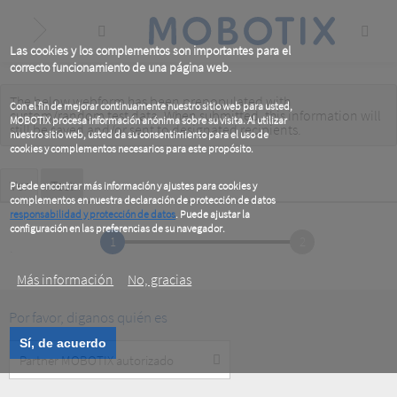
Skip
to
main
content
Las cookies y los complementos son importantes para el
correcto funcionamiento de una página web.
The below webform has been prepopulated with
Warning
Con el fin de mejorar continuamente nuestro sitio web para usted,
custom/random test data. When submitted, this information
will
MOBOTIX procesa información anónima sobre su visita. Al utilizar
message
still be saved
and/or
sent to designated recipients
.
nuestro sitio web, usted da su consentimiento para el uso de
cookies y complementos necesarios para este propósito.
Primary
Ver
Test
(active
Puede encontrar más información y ajustes para cookies y
tab)
complementos en nuestra declaración de protección de datos
tabs
responsabilidad y protección de datos
. Puede ajustar la
configuración en las preferencias de su navegador.
1
2
.
Más información
No, gracias
Por favor, diganos quién es
Sí, de acuerdo
Customer
Type