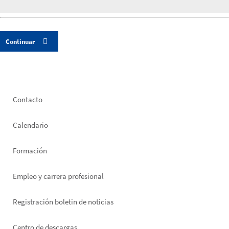
Footer
Contacto
left
Calendario
Formación
Empleo y carrera profesional
Registración boletin de noticias
Centro de descargas