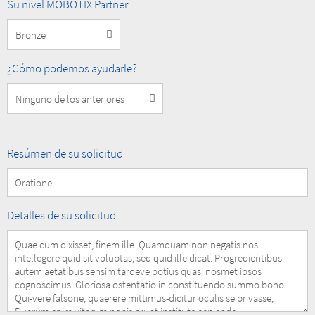
Nivel
Su nivel MOBOTIX Partner
MOBOTIX
Partner
How
¿Cómo podemos ayudarle?
can
we
help
you?
Summary
Resúmen de su solicitud
of
your
Request
Details
Detalles de su solicitud
of
your
Request