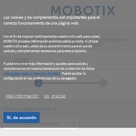
Skip
to
main
content
Las cookies y los complementos son importantes para el
correcto funcionamiento de una página web.
The below webform has been prepopulated with
Warning
Con el fin de mejorar continuamente nuestro sitio web para usted,
custom/random test data. When submitted, this information
will
MOBOTIX procesa información anónima sobre su visita. Al utilizar
message
still be saved
and/or
sent to designated recipients
.
nuestro sitio web, usted da su consentimiento para el uso de
cookies y complementos necesarios para este propósito.
Primary
Ver
Test
(active
Puede encontrar más información y ajustes para cookies y
tab)
complementos en nuestra declaración de protección de datos
tabs
responsabilidad y protección de datos
. Puede ajustar la
configuración en las preferencias de su navegador.
1
2
.
Más información
No, gracias
Por favor, diganos quién es
Sí, de acuerdo
Customer
Type