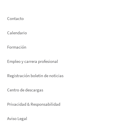
Footer
Contacto
left
Calendario
Formación
Empleo y carrera profesional
Registración boletin de noticias
Footer
Centro de descargas
right
Privacidad & Responsabilidad
Aviso Legal