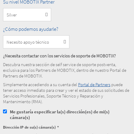
Nivel
Su nivel MOBOTIX Partner
MOBOTIX
Partner
How
¿Cómo podemos ayudarle?
can
we
help
you?
¿Necesita contactar con los servicios de soporte de MOBOTIX?
Descubra nuestra sección de self service de soporte postventa,
exclusiva para los Partners de MOBOTIX, dentro de nuestro Portal de
Partners de MOBOTIX.
Simplemente accediendo a su cuenta del
Portal de Partners
puede
tener acceso inmediato para crear y ver el estado de sus solicitudes de
Servicios Profesionales, Soporte Técnico y Reparación y
Mantenimiento (RMA).
Me gustaría especificar la(s) dirección(es) de mi(s)
cámara(s)
Dirección IP de su(s) cámara(s)