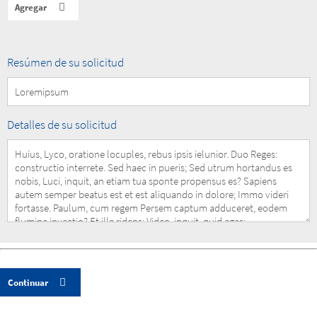
Summary
Resúmen de su solicitud
of
your
Request
Details
Detalles de su solicitud
of
your
Request