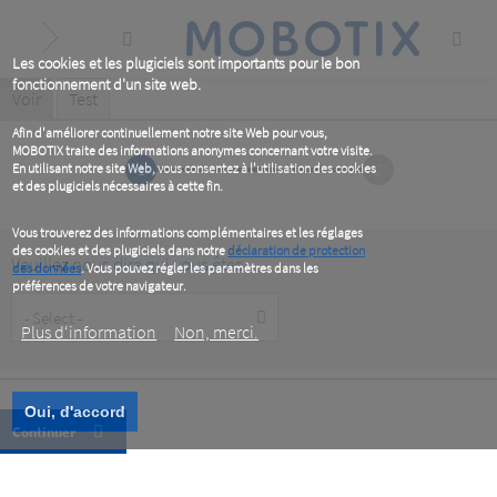
Skip
to
main
content
Les cookies et les plugiciels sont importants pour le bon
fonctionnement d'un site web.
Primary
Voir
(active
Test
tab)
tabs
Afin d'améliorer continuellement notre site Web pour vous,
MOBOTIX traite des informations anonymes concernant votre visite.
1
2
En utilisant notre site Web, vous consentez à l'utilisation des cookies
et des plugiciels nécessaires à cette fin.
Vous trouverez des informations complémentaires et les réglages
des cookies et des plugiciels dans notre
déclaration de protection
Veuillez nous dire qui vous êtes
des données
. Vous pouvez régler les paramètres dans les
préférences de votre navigateur.
Customer
Type
Plus d‘information
Non, merci.
Oui, d'accord