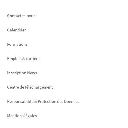
Footer
Contactez-nous
left
Calendrier
Formations
Emplois & carrière
Inscription News
Footer
Centre de téléchargement
right
Responsabilité & Protection des Données
Mentions légales