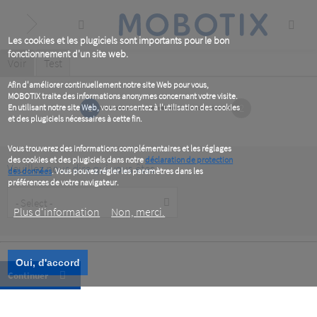
Skip
to
main
content
Les cookies et les plugiciels sont importants pour le bon
fonctionnement d'un site web.
Primary
Voir
(active
Test
tab)
tabs
Afin d'améliorer continuellement notre site Web pour vous,
MOBOTIX traite des informations anonymes concernant votre visite.
1
2
En utilisant notre site Web, vous consentez à l'utilisation des cookies
et des plugiciels nécessaires à cette fin.
Vous trouverez des informations complémentaires et les réglages
des cookies et des plugiciels dans notre
déclaration de protection
Veuillez nous dire qui vous êtes
des données
. Vous pouvez régler les paramètres dans les
préférences de votre navigateur.
Customer
Type
Plus d‘information
Non, merci.
Oui, d'accord