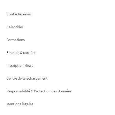
Footer
Contactez-nous
left
Calendrier
Formations
Emplois & carrière
Inscription News
Footer
Centre de téléchargement
right
Responsabilité & Protection des Données
Mentions légales