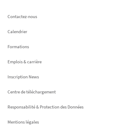
Footer
Contactez-nous
left
Calendrier
Formations
Emplois & carrière
Inscription News
Footer
Centre de téléchargement
right
Responsabilité & Protection des Données
Mentions légales