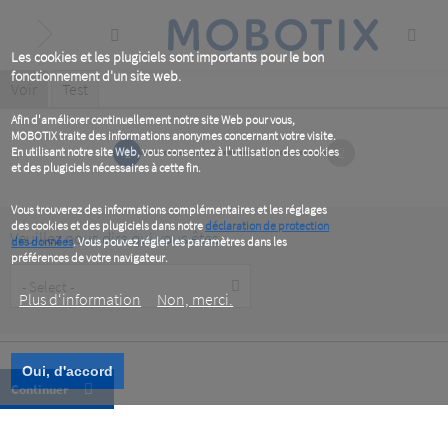
Skip
to
main
content
Les cookies et les plugiciels sont importants pour le bon
fonctionnement d'un site web.
Primary
Voir
(active
Test
tab)
tabs
Afin d'améliorer continuellement notre site Web pour vous,
MOBOTIX traite des informations anonymes concernant votre visite.
1
2
En utilisant notre site Web, vous consentez à l'utilisation des cookies
et des plugiciels nécessaires à cette fin.
Vous trouverez des informations complémentaires et les réglages
des cookies et des plugiciels dans notre
déclaration de protection
Veuillez nous dire qui vous êtes
des données
. Vous pouvez régler les paramètres dans les
préférences de votre navigateur.
Customer
Type
Plus d‘information
Non, merci.
Oui, d'accord