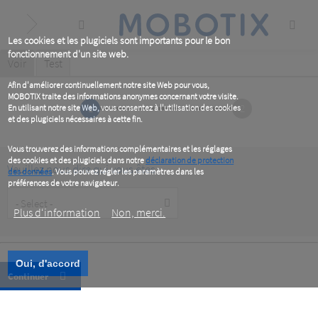
Skip
to
main
content
Les cookies et les plugiciels sont importants pour le bon
fonctionnement d'un site web.
Primary
Voir
(active
Test
tab)
tabs
Afin d'améliorer continuellement notre site Web pour vous,
MOBOTIX traite des informations anonymes concernant votre visite.
1
2
En utilisant notre site Web, vous consentez à l'utilisation des cookies
et des plugiciels nécessaires à cette fin.
Vous trouverez des informations complémentaires et les réglages
des cookies et des plugiciels dans notre
déclaration de protection
Veuillez nous dire qui vous êtes
des données
. Vous pouvez régler les paramètres dans les
préférences de votre navigateur.
Customer
Type
Plus d‘information
Non, merci.
Oui, d'accord