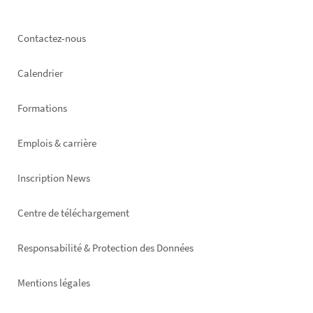
Footer
Contactez-nous
left
Calendrier
Formations
Emplois & carrière
Inscription News
Footer
Centre de téléchargement
right
Responsabilité & Protection des Données
Mentions légales