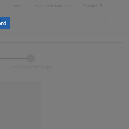
Langue
m
Store
Trouvez votre Partenaire
s
ord
2
Données personnelles