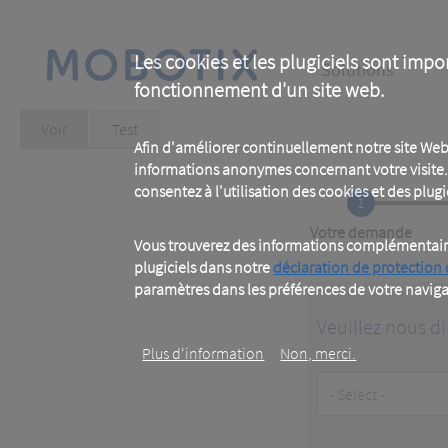
Skip
to
main
Main
content
Les cookies et les plugiciels sont impo
Solutions
fonctionnement d'un site web.
navigation
Primary
Voir
(active
Test
tab)
Afin d'améliorer continuellement notre site Web
tabs
informations anonymes concernant votre visite. 
consentez à l'utilisation des cookies et des plugic
1
Current
Votre demande
Vous trouverez des informations complémentaires
plugiciels dans notre
déclaration de protection
paramètres dans les préférences de votre naviga
Veuillez nous di
Plus d‘information
Non, merci.
Customer
Type