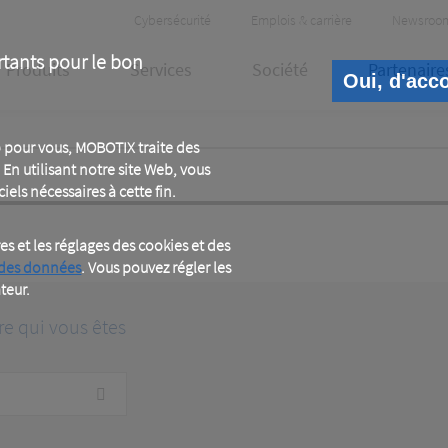
Header
Cybersécurité
Emplois & carrière
Newsroo
Meta
rtants pour le bon
Produits
Services
Société
Partenaire
Oui, d'acc
 pour vous, MOBOTIX traite des
En utilisant notre site Web, vous
iels nécessaires à cette fin.
 et les réglages des cookies et des
 des données
. Vous pouvez régler les
teur.
re qui vous êtes