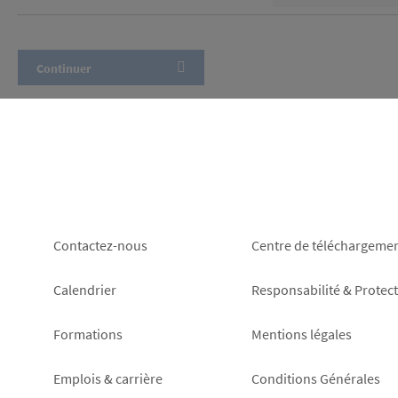
Footer
Footer
Contactez-nous
Centre de téléchargeme
left
right
Calendrier
Responsabilité & Protec
Formations
Mentions légales
Emplois & carrière
Conditions Générales