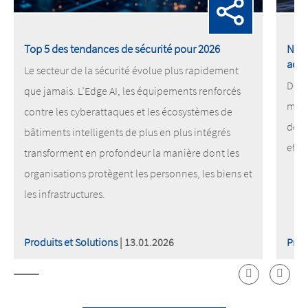
Top 5 des tendances de sécurité pour 2026
Notr
acc
Le secteur de la sécurité évolue plus rapidement
Déco
que jamais. L’Edge AI, les équipements renforcés
meil
contre les cyberattaques et les écosystèmes de
des 
bâtiments intelligents de plus en plus intégrés
effi
transforment en profondeur la manière dont les
organisations protègent les personnes, les biens et
les infrastructures.
Produits et Solutions
| 13.01.2026
Prod