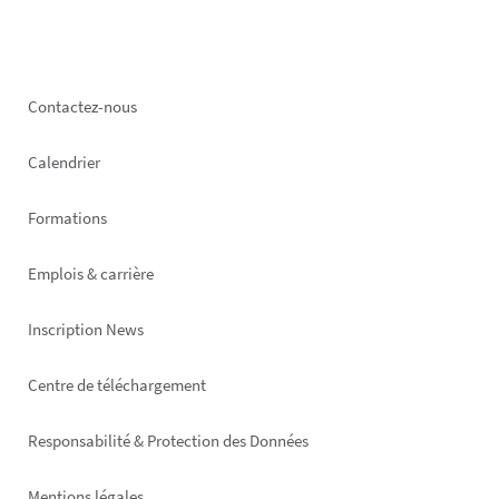
Footer
Contactez-nous
left
Calendrier
Formations
Emplois & carrière
Inscription News
Footer
Centre de téléchargement
right
Responsabilité & Protection des Données
Mentions légales