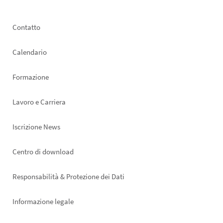
Footer
Contatto
left
Calendario
Formazione
Lavoro e Carriera
Iscrizione News
Footer
Centro di download
right
Responsabilità & Protezione dei Dati
Informazione legale