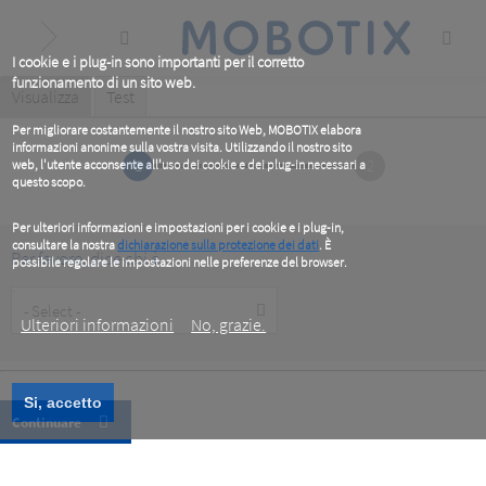
Skip
to
main
content
I cookie e i plug-in sono importanti per il corretto
funzionamento di un sito web.
Primary
Visualizza
(active
Test
tab)
tabs
Per migliorare costantemente il nostro sito Web, MOBOTIX elabora
informazioni anonime sulla vostra visita. Utilizzando il nostro sito
1
2
web, l'utente acconsente all'uso dei cookie e dei plug-in necessari a
questo scopo.
Per ulteriori informazioni e impostazioni per i cookie e i plug-in,
consultare la nostra
dichiarazione sulla protezione dei dati
. È
Per favore, dice chi è
possibile regolare le impostazioni nelle preferenze del browser.
.
Customer
Type
Ulteriori informazioni
No, grazie.
Si, accetto