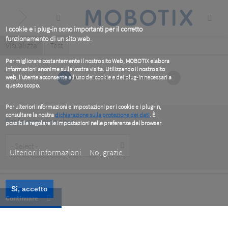
Skip
to
main
content
I cookie e i plug-in sono importanti per il corretto
funzionamento di un sito web.
Primary
Visualizza
(active
Test
tab)
tabs
Per migliorare costantemente il nostro sito Web, MOBOTIX elabora
informazioni anonime sulla vostra visita. Utilizzando il nostro sito
1
2
web, l'utente acconsente all'uso dei cookie e dei plug-in necessari a
questo scopo.
Per ulteriori informazioni e impostazioni per i cookie e i plug-in,
consultare la nostra
dichiarazione sulla protezione dei dati
. È
Per favore, dice chi è
possibile regolare le impostazioni nelle preferenze del browser.
.
Customer
Type
Ulteriori informazioni
No, grazie.
Si, accetto