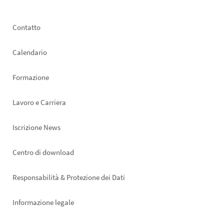
Footer
Contatto
left
Calendario
Formazione
Lavoro e Carriera
Iscrizione News
Footer
Centro di download
right
Responsabilità & Protezione dei Dati
Informazione legale