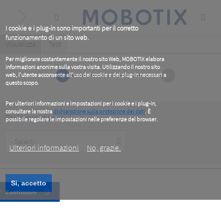
Skip
to
main
content
I cookie e i plug-in sono importanti per il corretto
funzionamento di un sito web.
Primary
Visualizza
(active
Test
tab)
tabs
Per migliorare costantemente il nostro sito Web, MOBOTIX elabora
informazioni anonime sulla vostra visita. Utilizzando il nostro sito
1
2
web, l'utente acconsente all'uso dei cookie e dei plug-in necessari a
questo scopo.
Per ulteriori informazioni e impostazioni per i cookie e i plug-in,
consultare la nostra
dichiarazione sulla protezione dei dati
. È
Per favore, dice chi è
possibile regolare le impostazioni nelle preferenze del browser.
.
Customer
Type
Ulteriori informazioni
No, grazie.
Si, accetto