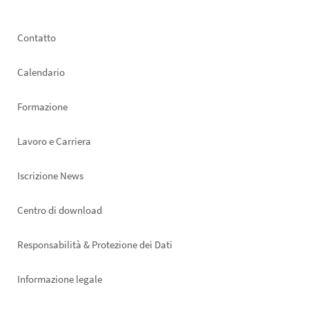
Footer
Contatto
left
Calendario
Formazione
Lavoro e Carriera
Iscrizione News
Footer
Centro di download
right
Responsabilità & Protezione dei Dati
Informazione legale