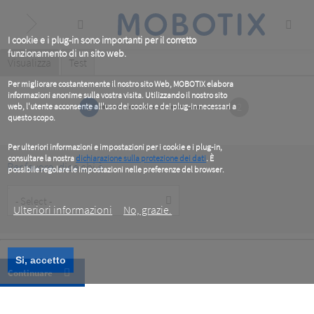
Skip
to
main
content
I cookie e i plug-in sono importanti per il corretto
funzionamento di un sito web.
Primary
Visualizza
(active
Test
tab)
tabs
Per migliorare costantemente il nostro sito Web, MOBOTIX elabora
informazioni anonime sulla vostra visita. Utilizzando il nostro sito
1
2
web, l'utente acconsente all'uso dei cookie e dei plug-in necessari a
questo scopo.
Per ulteriori informazioni e impostazioni per i cookie e i plug-in,
consultare la nostra
dichiarazione sulla protezione dei dati
. È
Per favore, dice chi è
possibile regolare le impostazioni nelle preferenze del browser.
.
Customer
Type
Ulteriori informazioni
No, grazie.
Si, accetto