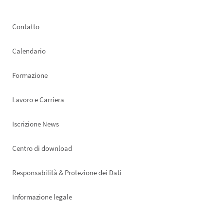
Footer
Contatto
left
Calendario
Formazione
Lavoro e Carriera
Iscrizione News
Footer
Centro di download
right
Responsabilità & Protezione dei Dati
Informazione legale