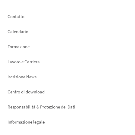
Footer
Contatto
left
Calendario
Formazione
Lavoro e Carriera
Iscrizione News
Footer
Centro di download
right
Responsabilità & Protezione dei Dati
Informazione legale