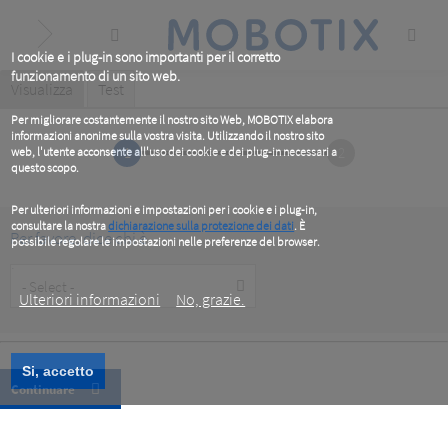
Skip
to
main
content
I cookie e i plug-in sono importanti per il corretto
funzionamento di un sito web.
Primary
Visualizza
(active
Test
tab)
tabs
Per migliorare costantemente il nostro sito Web, MOBOTIX elabora
informazioni anonime sulla vostra visita. Utilizzando il nostro sito
1
2
web, l'utente acconsente all'uso dei cookie e dei plug-in necessari a
questo scopo.
Per ulteriori informazioni e impostazioni per i cookie e i plug-in,
consultare la nostra
dichiarazione sulla protezione dei dati
. È
Per favore, dice chi è
possibile regolare le impostazioni nelle preferenze del browser.
.
Customer
Type
Ulteriori informazioni
No, grazie.
Si, accetto