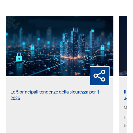
Le 5 principali tendenze della sicurezza per il
Il n
2026
acce
MOBO
pene
tele