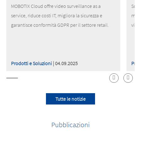
MOBOTIX Cloud offre video surveillance as a
Scop
service, riduce costi IT, migliora la sicurezza e
migl
garantisce conformità GDPR per il settore retail.
vide
Prodotti e Soluzioni
| 04.09.2025
Prod
Tutte le notizie
Pubblicazioni