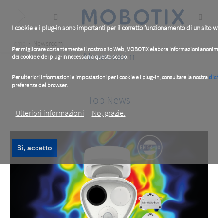
Skip
to
main
content
I cookie e i plug-in sono importanti per il corretto funzionamento di un sito 
Breadcrumb
Home
Newsroom
Per migliorare costantemente il nostro sito Web, MOBOTIX elabora informazioni anonime su
Newsroom
dei cookie e dei plug-in necessari a questo scopo.
Per ulteriori informazioni e impostazioni per i cookie e i plug-in, consultare la nostra
dich
preferenze del browser.
.
Top News
Ulteriori informazioni
No, grazie.
Si, accetto