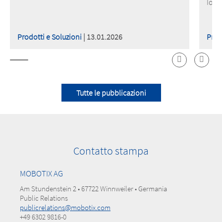
IoT 
Prodotti e Soluzioni
| 13.01.2026
Prod
Tutte le pubblicazioni
Contatto stampa
MOBOTIX AG
Am Stundenstein 2 • 67722 Winnweiler • Germania
Public Relations
publicrelations@mobotix.com
+49 6302 9816-0