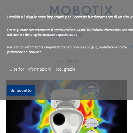
Skip
to
main
content
I cookie e i plug-in sono importanti per il corretto funzionamento di un sito 
Breadcrumb
Home
Newsroom
Per migliorare costantemente il nostro sito Web, MOBOTIX elabora informazioni anonime su
Newsroom
dei cookie e dei plug-in necessari a questo scopo.
Per ulteriori informazioni e impostazioni per i cookie e i plug-in, consultare la nostra
dich
preferenze del browser.
.
Top News
Ulteriori informazioni
No, grazie.
Si, accetto