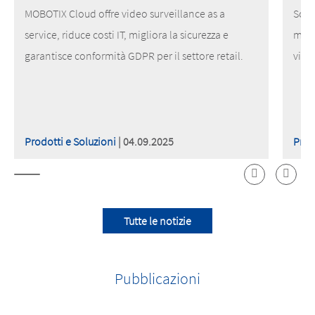
MOBOTIX Cloud offre video surveillance as a
Scop
service, riduce costi IT, migliora la sicurezza e
migl
garantisce conformità GDPR per il settore retail.
vide
Prodotti e Soluzioni
| 04.09.2025
Prod
Tutte le notizie
Pubblicazioni