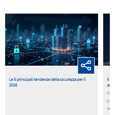
Le 5 principali tendenze della sicurezza per il
Il n
2026
acce
MOBO
pene
tele