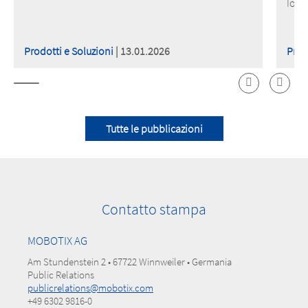
IoT 
Prodotti e Soluzioni
| 13.01.2026
Prod
Tutte le pubblicazioni
Contatto stampa
MOBOTIX AG
Am Stundenstein 2 • 67722 Winnweiler • Germania
Public Relations
publicrelations@mobotix.com
+49 6302 9816-0