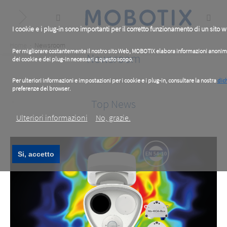
Skip
to
main
content
I cookie e i plug-in sono importanti per il corretto funzionamento di un sito 
Breadcrumb
Home
Newsroom
Per migliorare costantemente il nostro sito Web, MOBOTIX elabora informazioni anonime su
Newsroom
dei cookie e dei plug-in necessari a questo scopo.
Per ulteriori informazioni e impostazioni per i cookie e i plug-in, consultare la nostra
dich
preferenze del browser.
.
Top News
Ulteriori informazioni
No, grazie.
Si, accetto