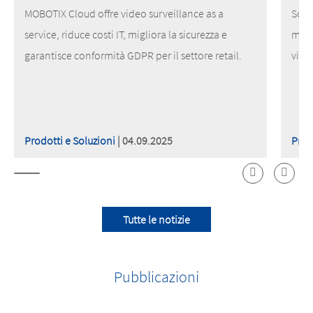
MOBOTIX Cloud offre video surveillance as a
Scop
service, riduce costi IT, migliora la sicurezza e
migl
garantisce conformità GDPR per il settore retail.
vide
Prodotti e Soluzioni
| 04.09.2025
Prod
Tutte le notizie
Pubblicazioni