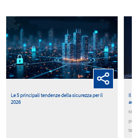
Le 5 principali tendenze della sicurezza per il
Il n
2026
acce
MOBO
pene
tele