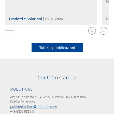
IoT 
Prodotti e Soluzioni
| 13.01.2026
Prod
Tutte le pubblicazioni
Contatto stampa
MOBOTIX AG
Am Stundenstein 2 • 67722 Winnweiler • Germania
Public Relations
publicrelations@mobotix.com
+49 6302 9816-0