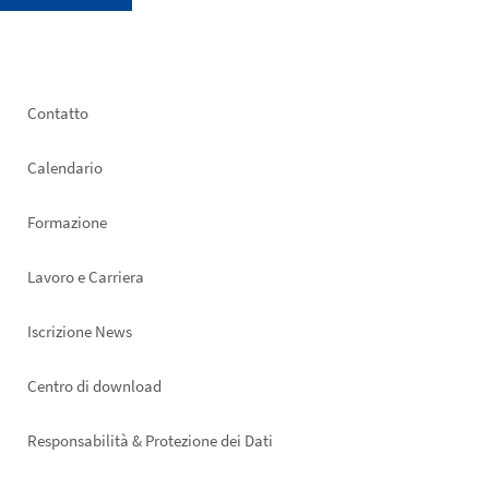
Footer
Contatto
left
Calendario
Formazione
Lavoro e Carriera
Iscrizione News
Footer
Centro di download
right
Responsabilità & Protezione dei Dati