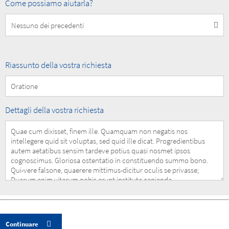
How
Come possiamo aiutarla?
can
we
help
you?
Summary
Riassunto della vostra richiesta
of
your
Request
Details
Dettagli della vostra richiesta
of
your
Request