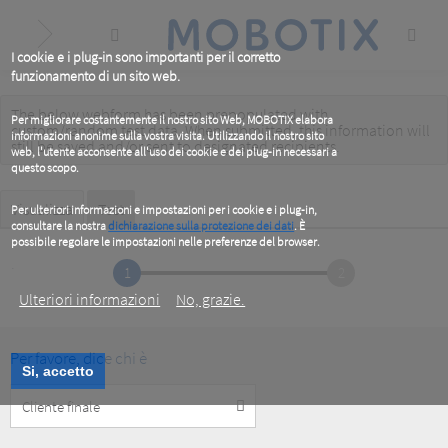
Skip
to
main
content
I cookie e i plug-in sono importanti per il corretto
funzionamento di un sito web.
The below webform has been prepopulated with
Warning
Per migliorare costantemente il nostro sito Web, MOBOTIX elabora
custom/random test data. When submitted, this information
will
informazioni anonime sulla vostra visita. Utilizzando il nostro sito
message
still be saved
and/or
sent to designated recipients
.
web, l'utente acconsente all'uso dei cookie e dei plug-in necessari a
questo scopo.
Primary
Visualizza
Test
(active
Per ulteriori informazioni e impostazioni per i cookie e i plug-in,
tab)
consultare la nostra
dichiarazione sulla protezione dei dati
. È
tabs
possibile regolare le impostazioni nelle preferenze del browser.
.
1
2
Ulteriori informazioni
No, grazie.
Per favore, dice chi è
Si, accetto
Customer
Type