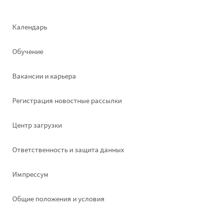
Footer
Календарь
left
Обучение
Вакансии и карьера
Pегистрация новостные рассылки
Footer
Центр загрузки
right
Ответственность и защита данных
Импрессум
Общие положения и условия