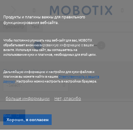
Skip
to
main
content
Продукты и плагины важны для правильного
функционирования веб-сайта.
Primary
Просмотр
(active
Test
.
tab)
tabs
Чтобы постоянно улучшать наш веб-сайт для вас, MOBOTIX
1
2
обрабатывает анонимизированную информацию о вашем
визите. Используя наш сайт, вы соглашаетесь на
использование куки и плагинов, необходимых для этой цели.
.
Please tell us who you are
Дальнейшую информацию и настройки для куки-файлов и
плагинов вы можете найти в нашем
Ответственность и защита
Customer
данных
. Настройки можно настроить в настройках браузера.
Type
.
больше информации
Нет, спасибо
Хорошо, я согласен