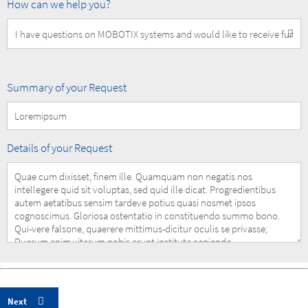
How
How can we help you?
can
we
help
you?
Summary
Summary of your Request
of
your
Request
Details
Details of your Request
of
your
Request