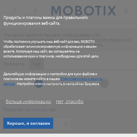
Skip
to
main
content
Продукты и плагины важны для правильного
функционирования веб-сайта.
.
The below webform has been prepopulated with
Warning
custom/random test data. When submitted, this information
will
Чтобы постоянно улучшать наш веб-сайт для вас, MOBOTIX
message
still be saved
and/or
sent to designated recipients
.
обрабатывает анонимизированную информацию о вашем
визите. Используя наш сайт, вы соглашаетесь на
использование куки и плагинов, необходимых для этой цели.
Primary
.
Просмотр
Test
(active
tab)
tabs
Дальнейшую информацию и настройки для куки-файлов и
плагинов вы можете найти в нашем
Ответственность и защита
1
2
данных
. Настройки можно настроить в настройках браузера.
.
больше информации
Нет, спасибо
Please tell us who you are
Customer
Хорошо, я согласен
Type