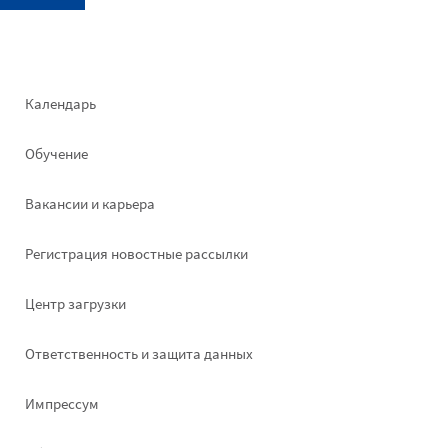
Footer
Календарь
left
Обучение
Вакансии и карьера
Pегистрация новостные рассылки
Footer
Центр загрузки
right
Ответственность и защита данных
Импрессум