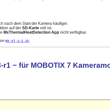
ch nach dem Start der Kamera häufiger.
ition auf der
SD-Karte
voll ist.
ie
MxThermalHeatDetection App
nicht verfügbar.
ion
.
MX-V7-3-5-35
-r1 − für MOBOTIX 7 Kameramod