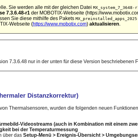
e. Sie werden alle mit der gleichen Datei
MX_system_7_3648-r
e 7.3.6.48-r1
der MOBOTIX-Webseite (https://www.mobotix.com)
sen Sie diese mithilfe des Pakets
MX_preinstalled_apps_2025
IX-Webseite (
https://www.mobotix.com
)
aktualisieren
.
ion 7.3.6.48 nur in der unten für diese Version beschriebenen 
hermaler Distanzkorrektur)
 von Thermalsensoren, wurden die folgenden neuen Funktionen 
Wärmebild-Videostreams (auch in Kombination mit einem zwe
igkeit bei der Temperaturmessung
en über das
Setup-Menü > Ereignis-Übersicht > Umgebungser