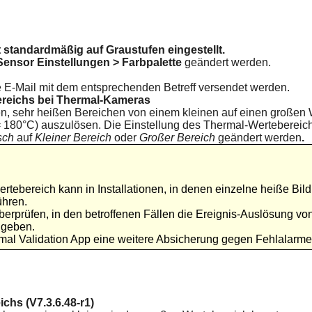
t standardmäßig auf Graustufen eingestellt.
ensor Einstellungen > Farbpalette
geändert werden.
 E-Mail mit dem entsprechenden Betreff versendet werden.
reichs bei Thermal-Kameras
nen, sehr heißen Bereichen von einem kleinen auf einen großen 
 180°C) auszulösen. Die Einstellung des Thermal-Wertebereic
sch
auf
Kleiner Bereich
oder
Großer Bereich
geändert werden
.
ebereich kann in Installationen, in denen einzelne heiße Bildp
ühren.
erprüfen, in den betroffenen Fällen die Ereignis-Auslösung von
ugeben.
l Validation App eine weitere Absicherung gegen Fehlalarme 
hs (V7.3.6.48-r1)