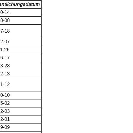
fentlichungsdatum
0-14
8-08
7-18
2-07
1-26
6-17
3-28
2-13
1-12
0-10
5-02
2-03
2-01
9-09