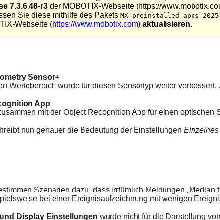
e 7.3.6.48-r3
der MOBOTIX-Webseite (https://www.mobotix.com)
sen Sie diese mithilfe des Pakets
MX_preinstalled_apps_2025
IX-Webseite (
https://www.mobotix.com
)
aktualisieren
.
iometry Sensor+
n Wertebereich wurde für diesen Sensortyp weiter verbessert.
cognition App
zusammen mit der Object Recognition App für einen optischen
schreibt nun genauer die Bedeutung der Einstellungen
Einzelnes 
bestimmen Szenarien dazu, dass irrtümlich Meldungen „Median ti
ispielsweise bei einer Ereignisaufzeichnung mit wenigen Ereign
 und Display Einstellungen
wurde nicht für die Darstellung v