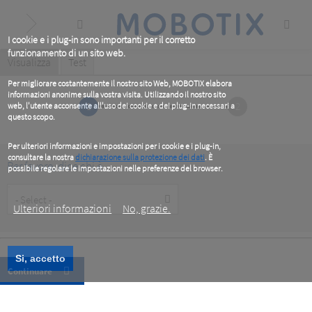
Skip
to
main
content
I cookie e i plug-in sono importanti per il corretto
funzionamento di un sito web.
Primary
Visualizza
(active
Test
tab)
tabs
Per migliorare costantemente il nostro sito Web, MOBOTIX elabora
informazioni anonime sulla vostra visita. Utilizzando il nostro sito
1
2
web, l'utente acconsente all'uso dei cookie e dei plug-in necessari a
questo scopo.
Per ulteriori informazioni e impostazioni per i cookie e i plug-in,
consultare la nostra
dichiarazione sulla protezione dei dati
. È
Per favore, dice chi è
possibile regolare le impostazioni nelle preferenze del browser.
.
Customer
Type
Ulteriori informazioni
No, grazie.
Si, accetto