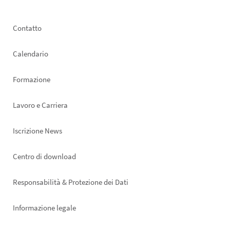
Footer
Contatto
left
Calendario
Formazione
Lavoro e Carriera
Iscrizione News
Footer
Centro di download
right
Responsabilità & Protezione dei Dati
Informazione legale