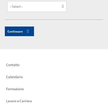
Customer
Type
Footer
Contatto
left
Calendario
Formazione
Lavoro e Carriera