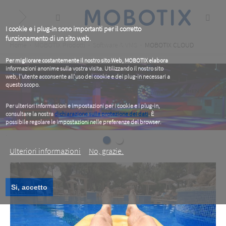
Skip
to
main
content
I cookie e i plug-in sono importanti per il corretto
funzionamento di un sito web.
Breadcrumb
Home
MOBOTIX Prodotti
Software & VMS
MOBOTIX CLOUD
Per migliorare costantemente il nostro sito Web, MOBOTIX elabora
informazioni anonime sulla vostra visita. Utilizzando il nostro sito
web, l'utente acconsente all'uso dei cookie e dei plug-in necessari a
questo scopo.
Per ulteriori informazioni e impostazioni per i cookie e i plug-in,
consultare la nostra
dichiarazione sulla protezione dei dati
. È
possibile regolare le impostazioni nelle preferenze del browser.
.
Ulteriori informazioni
No, grazie.
Gravity Active Entertainment
Si, accetto
Cloud VMS Case Study
Gravity Active Entertainment
Cloud VMS Case Study