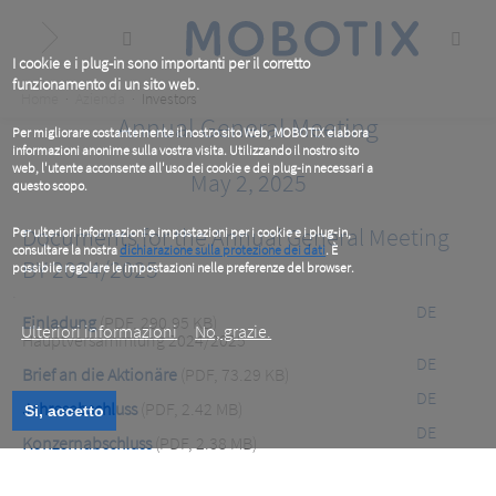
Skip
to
main
content
I cookie e i plug-in sono importanti per il corretto
funzionamento di un sito web.
Breadcrumb
Home
Azienda
Investors
Annual General Meeting
Per migliorare costantemente il nostro sito Web, MOBOTIX elabora
informazioni anonime sulla vostra visita. Utilizzando il nostro sito
web, l'utente acconsente all'uso dei cookie e dei plug-in necessari a
May 2, 2025
questo scopo.
Documents for the Annual General Meeting
Per ulteriori informazioni e impostazioni per i cookie e i plug-in,
consultare la nostra
dichiarazione sulla protezione dei dati
. È
BY 2024/2025
possibile regolare le impostazioni nelle preferenze del browser.
.
DE
Einladung
(PDF, 290.95 KB)
Ulteriori informazioni
No, grazie.
Hauptversammlung 2024/2025
DE
Brief an die Aktionäre
(PDF, 73.29 KB)
DE
Jahresabschluss
(PDF, 2.42 MB)
Si, accetto
DE
Konzernabschluss
(PDF, 2.38 MB)