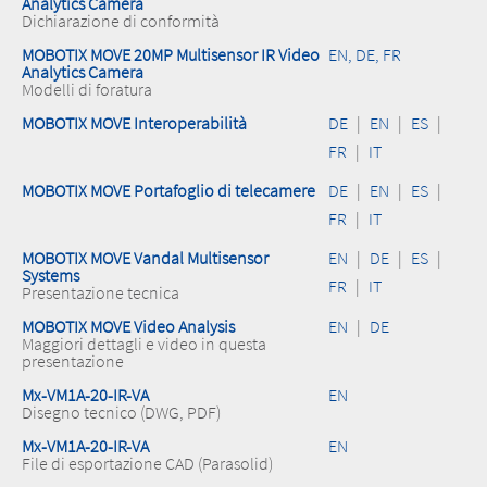
Analytics Camera
Dichiarazione di conformità
MOBOTIX MOVE 20MP Multisensor IR Video
EN, DE, FR
Analytics Camera
Modelli di foratura
MOBOTIX MOVE Interoperabilità
DE
|
EN
|
ES
|
FR
|
IT
MOBOTIX MOVE Portafoglio di telecamere
DE
|
EN
|
ES
|
FR
|
IT
MOBOTIX MOVE Vandal Multisensor
EN
|
DE
|
ES
|
Systems
FR
|
IT
Presentazione tecnica
MOBOTIX MOVE Video Analysis
EN
|
DE
Maggiori dettagli e video in questa
presentazione
Mx-VM1A-20-IR-VA
EN
Disegno tecnico (DWG, PDF)
Mx-VM1A-20-IR-VA
EN
File di esportazione CAD (Parasolid)