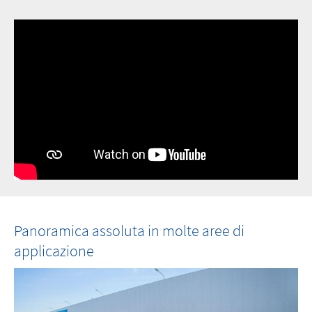
Panoramica assoluta in molte aree di
applicazione