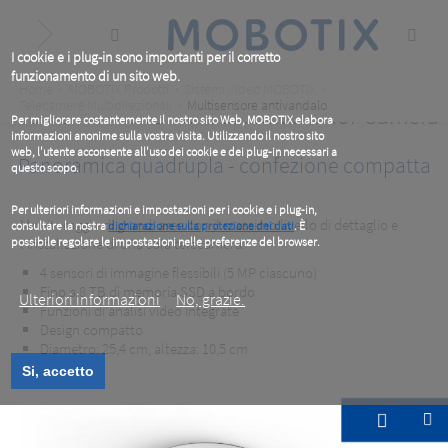
Skip
to
main
content
I cookie e i plug-in sono importanti per il corretto
funzionamento di un sito web.
Breadcrumb
Home
MOBOTIX Prodotti
Sistemi Video MOBOTIX
Telecamere Multidirezionali
Multisensore antivandalo
MOBOTIX MOVE Vandal Multisensor Camera
Per migliorare costantemente il nostro sito Web, MOBOTIX elabora
informazioni anonime sulla vostra visita. Utilizzando il nostro sito
web, l'utente acconsente all'uso dei cookie e dei plug-in necessari a
Panoramica quadrupla - confezione compatta
questo scopo.
Per ulteriori informazioni e impostazioni per i cookie e i plug-in,
Monitoraggio di grandi aree con il massimo livello di dettaglio e
consultare la nostra
dichiarazione sulla protezione dei dati
. È
possibile regolare le impostazioni nelle preferenze del browser.
l'installazione di una sola telecamera.
.
4 sensori di immagine flessibili (5 MP ciascuno)
Fino a 8 TB di memoria SSD a bordo
Ulteriori informazioni
No, grazie.
Funzioni di analisi video integrate
Design compatto
Diametro: 25,4 cm, altezza: 10,5 cm
Si, accetto