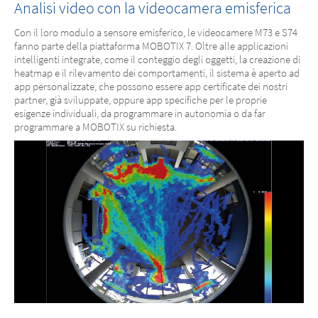
Analisi video con la videocamera emisferica
Con il loro modulo a sensore emisferico, le videocamere M73 e S74
fanno parte della piattaforma MOBOTIX 7. Oltre alle applicazioni
intelligenti integrate, come il conteggio degli oggetti, la creazione di
heatmap e il rilevamento dei comportamenti, il sistema è aperto ad
app personalizzate, che possono essere app certificate dei nostri
partner, già sviluppate, oppure app specifiche per le proprie
esigenze individuali, da programmare in autonomia o da far
programmare a MOBOTIX su richiesta.