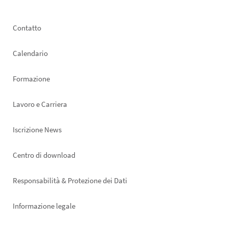
Footer
Contatto
left
Calendario
Formazione
Lavoro e Carriera
Iscrizione News
Footer
Centro di download
right
Responsabilità & Protezione dei Dati
Informazione legale