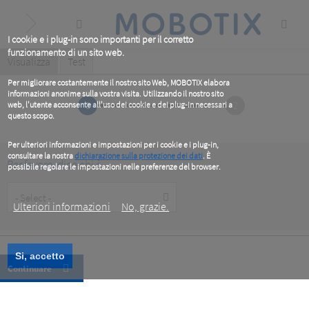
Skip
to
main
content
I cookie e i plug-in sono importanti per il corretto
funzionamento di un sito web.
Primary
Visualizza
(active
Test
tab)
tabs
Per migliorare costantemente il nostro sito Web, MOBOTIX elabora
informazioni anonime sulla vostra visita. Utilizzando il nostro sito
1
2
web, l'utente acconsente all'uso dei cookie e dei plug-in necessari a
questo scopo.
Per ulteriori informazioni e impostazioni per i cookie e i plug-in,
consultare la nostra
dichiarazione sulla protezione dei dati
. È
Per favore, dice chi è
possibile regolare le impostazioni nelle preferenze del browser.
.
Customer
Type
Ulteriori informazioni
No, grazie.
Si, accetto