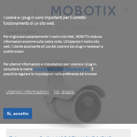
Skip
to
main
content
I cookie e i plug-in sono importanti per il corretto
funzionamento di un sito web.
Breadcrumb
Home
MOBOTIX Prodotti
Sistemi Video MOBOTIX
Telecamere Bullet
Telecamere Bullet
Per migliorare costantemente il nostro sito Web, MOBOTIX elabora
informazioni anonime sulla vostra visita. Utilizzando il nostro sito
web, l'utente acconsente all'uso dei cookie e dei plug-in necessari a
questo scopo.
Per ulteriori informazioni e impostazioni per i cookie e i plug-in,
consultare la nostra
dichiarazione sulla protezione dei dati
. È
possibile regolare le impostazioni nelle preferenze del browser.
.
Ulteriori informazioni
No, grazie.
Si, accetto