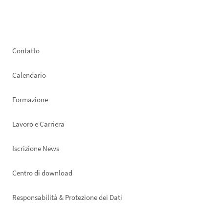
Footer
Contatto
left
Calendario
Formazione
Lavoro e Carriera
Iscrizione News
Footer
Centro di download
right
Responsabilità & Protezione dei Dati