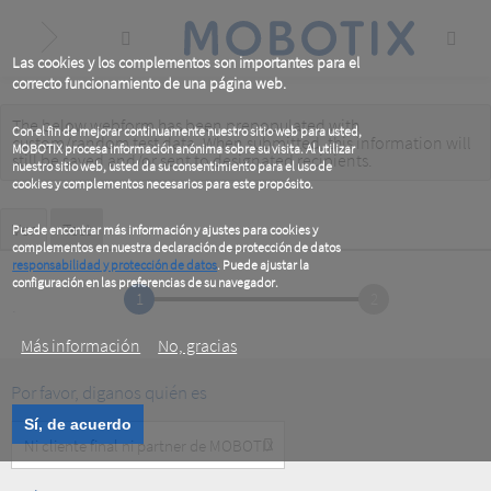
Skip
to
main
content
Las cookies y los complementos son importantes para el
correcto funcionamiento de una página web.
The below webform has been prepopulated with
Warning
Con el fin de mejorar continuamente nuestro sitio web para usted,
custom/random test data. When submitted, this information
will
MOBOTIX procesa información anónima sobre su visita. Al utilizar
message
still be saved
and/or
sent to designated recipients
.
nuestro sitio web, usted da su consentimiento para el uso de
cookies y complementos necesarios para este propósito.
Primary
Ver
Test
(active
Puede encontrar más información y ajustes para cookies y
tab)
complementos en nuestra declaración de protección de datos
tabs
responsabilidad y protección de datos
. Puede ajustar la
configuración en las preferencias de su navegador.
1
2
.
Más información
No, gracias
Por favor, diganos quién es
Sí, de acuerdo
Customer
Type