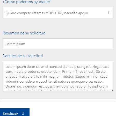
How
¿Cómo podemos ayudarle?
can
we
help
you?
Summary
Resúmen de su solicitud
of
your
Request
Details
Detalles de su solicitud
of
your
Request