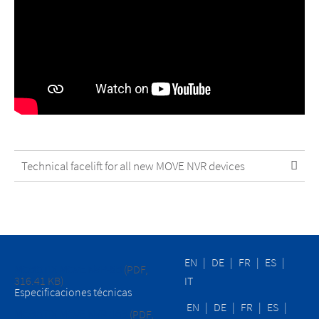
Technical facelift for all new MOVE NVR devices
EN
|
DE
|
FR
|
ES
|
MOBOTIX MOVE NVR-8B
(PDF,
316.41 KB)
IT
Especificaciones técnicas
EN
|
DE
|
FR
|
ES
|
MOBOTIX MOVE NVR-16B
(PDF,