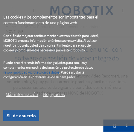
Skip
to
main
content
Las cookies y los complementos son importantes para el
correcto funcionamiento de una página web.
Breadcrumb
Home
MOBOTIX Productos
Componentes del sistema
MOVE NVR
MOBOTIX MOVE NVR
Con el fin de mejorar continuamente nuestro sitio web para usted,
MOBOTIX procesa información anónima sobre su visita. Al utilizar
nuestro sitio web, usted da su consentimiento para el uso de
La solución autónoma "todo en uno" con
cookies y complementos necesarios para este propósito.
software de gestión de vídeo integrado
Puede encontrar más información y ajustes para cookies y
complementos en nuestra declaración de protección de datos
responsabilidad y protección de datos
. Puede ajustar la
MOBOTIX ofrece ahora el MOVE NVR (Network Video Recorder), una
configuración en las preferencias de su navegador.
solución plug & play particularmente práctica y fácil de usar - ideal
.
para sistemas locales de vigilancia por vídeo con un número
limitado de cámaras MOVE de MOBOTIX.
Más información
No, gracias
Sí, de acuerdo