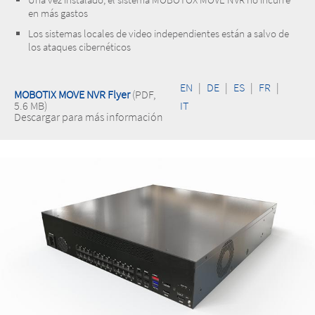
en más gastos
Los sistemas locales de video independientes están a salvo de
los ataques cibernéticos
EN
|
DE
|
ES
|
FR
|
MOBOTIX MOVE NVR Flyer
(PDF,
5.6 MB)
IT
Descargar para más información