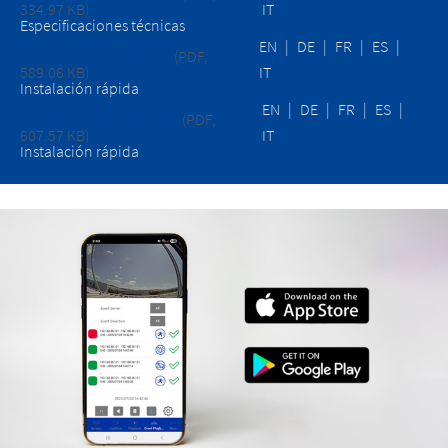
334.97 KB)
IT
Especificaciones técnicas
EN
|
DE
|
FR
|
ES
|
MOBOTIX MOVE NVR-8B
(PDF,
589.06 KB)
IT
Instalación rápida
EN
|
DE
|
FR
|
ES
|
MOBOTIX MOVE NVR-16B
(PDF,
607.57 KB)
IT
Instalación rápida