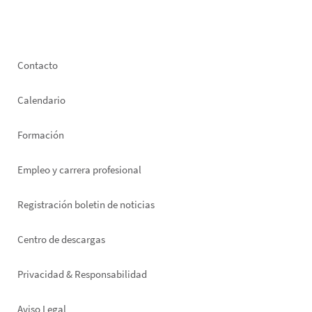
Footer
Contacto
left
Calendario
Formación
Empleo y carrera profesional
Registración boletin de noticias
Footer
Centro de descargas
right
Privacidad & Responsabilidad
Aviso Legal