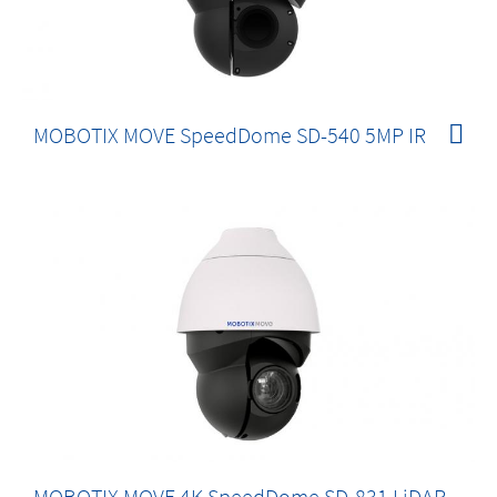
MOBOTIX MOVE SpeedDome SD-540 5MP IR
MOBOTIX MOVE 4K SpeedDome SD-831 LiDAR