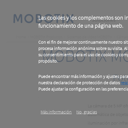
Skip
to
main
Main
content
Las cookies y los complementos son im
Soluciones
funcionamiento de una página web.
navigation
Breadcrumb
Home
MOBOTIX Productos
Sistemas de vídeo MOBOTIX
Cámar
Con el fin de mejorar continuamente nuestro si
MOBOTIX MO
procesa información anónima sobre su visita. Al u
su consentimiento para el uso de cookies y com
propósito.
Pot
Puede encontrar más información y ajustes par
nuestra declaración de protección de datos
res
Puede ajustar la configuración en las preferenci
.
La cámara de 5 MP ofr
Más información
No, gracias
automática de objetos
iluminación por infra