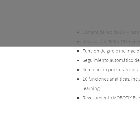
Cámara de red de 5 MP resis
Resolución 2608 x 1964 píxe
Función de giro e inclinaci
Seguimiento automático de
Iluminación por infrarrojos 
10 funciones analíticas, inc
learning
Revestimiento MOBOTIX EverCl