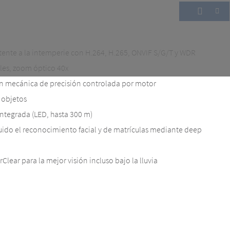
tente a la intemperie con H.264, H.265, ONVIF S/G/T y WDR
les, zoom óptico 40x
ón mecánica de precisión controlada por motor
 objetos
integrada (LED, hasta 300 m)
luido el reconocimiento facial y de matrículas mediante deep
ear para la mejor visión incluso bajo la lluvia