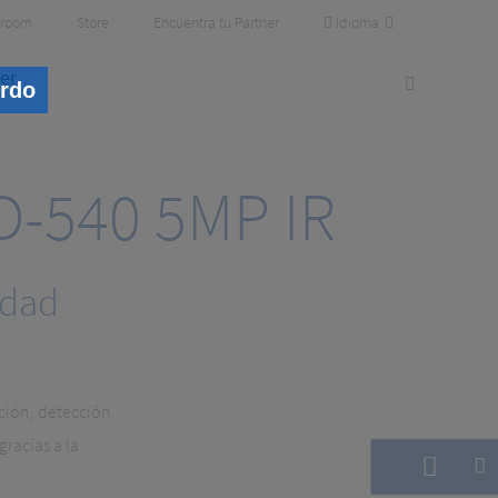
Idioma
room
Store
Encuentra tu Partner
er
erdo
-540 5MP IR
idad
ación, detección
racias a la