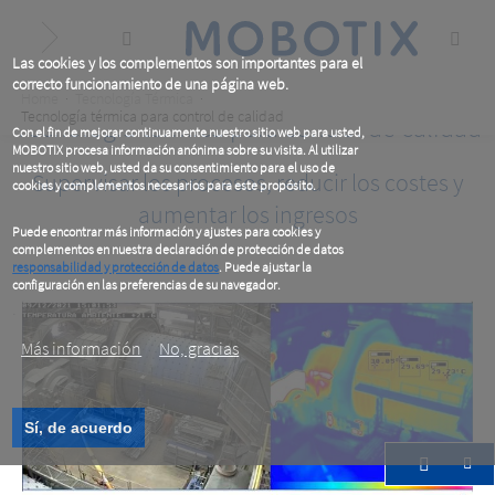
Skip
to
main
content
Las cookies y los complementos son importantes para el
correcto funcionamiento de una página web.
Breadcrumb
Home
Tecnología Térmica
Tecnología térmica para control de calidad
Tecnología térmica para control de calidad
Con el fin de mejorar continuamente nuestro sitio web para usted,
MOBOTIX procesa información anónima sobre su visita. Al utilizar
nuestro sitio web, usted da su consentimiento para el uso de
Supervisar los procesos, reducir los costes y
cookies y complementos necesarios para este propósito.
aumentar los ingresos
Puede encontrar más información y ajustes para cookies y
complementos en nuestra declaración de protección de datos
responsabilidad y protección de datos
. Puede ajustar la
configuración en las preferencias de su navegador.
.
Más información
No, gracias
Sí, de acuerdo