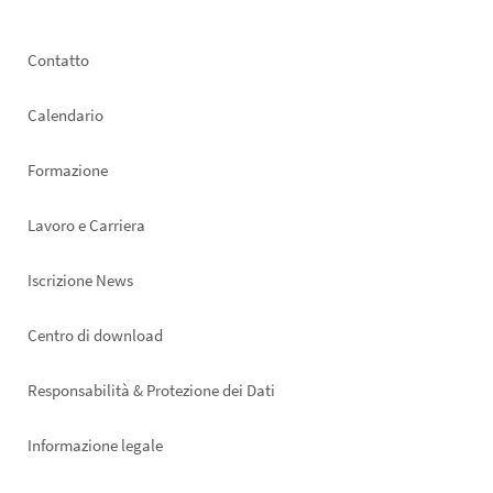
Footer
Contatto
left
Calendario
Formazione
Lavoro e Carriera
Iscrizione News
Footer
Centro di download
right
Responsabilità & Protezione dei Dati
Informazione legale