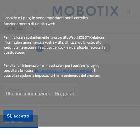
Skip
to
main
content
I cookie e i plug-in sono importanti per il corretto
funzionamento di un sito web.
Primary
Visualizza
(active
Test
tab)
tabs
Per migliorare costantemente il nostro sito Web, MOBOTIX elabora
informazioni anonime sulla vostra visita. Utilizzando il nostro sito
1
2
web, l'utente acconsente all'uso dei cookie e dei plug-in necessari a
questo scopo.
Per ulteriori informazioni e impostazioni per i cookie e i plug-in,
consultare la nostra
dichiarazione sulla protezione dei dati
. È
Per favore, dice chi è
possibile regolare le impostazioni nelle preferenze del browser.
.
Customer
Type
Ulteriori informazioni
No, grazie.
Si, accetto