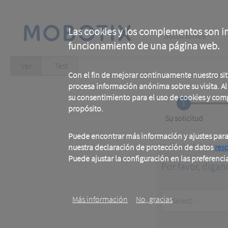
Skip
to
main
Main
content
Las cookies y los complementos son im
Soluciones
funcionamiento de una página web.
navigation
Primary
Ver
(active
Test
tab)
Con el fin de mejorar continuamente nuestro si
tabs
procesa información anónima sobre su visita. Al u
su consentimiento para el uso de cookies y com
1
propósito.
Current
Su solicitud
Puede encontrar más información y ajustes par
nuestra declaración de protección de datos
res
Puede ajustar la configuración en las preferenci
Por favor, digan
.
Customer
Más información
No, gracias
Type