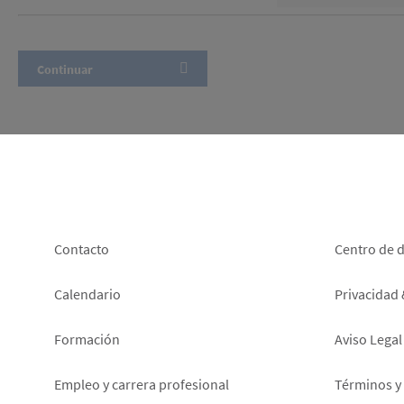
Footer
Foot
Contacto
Centro de 
left
right
Calendario
Privacidad
Formación
Aviso Legal
Empleo y carrera profesional
Términos y