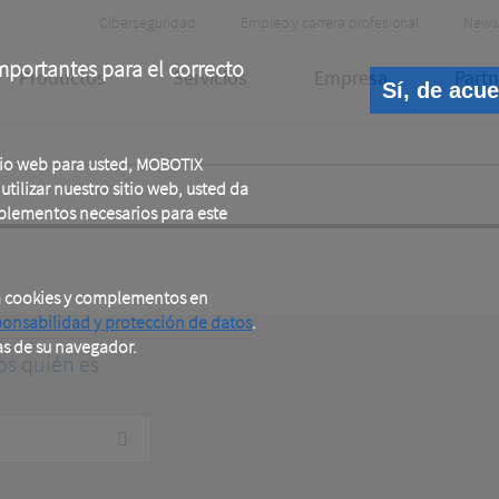
Header
Ciberseguridad
Empleo y carrera profesional
News
Meta
portantes para el correcto
Productos
Servicios
Empresa
Partn
Sí, de acu
tio web para usted, MOBOTIX
tilizar nuestro sitio web, usted da
plementos necesarios para este
a cookies y complementos en
ponsabilidad y protección de datos
.
as de su navegador.
os quién es