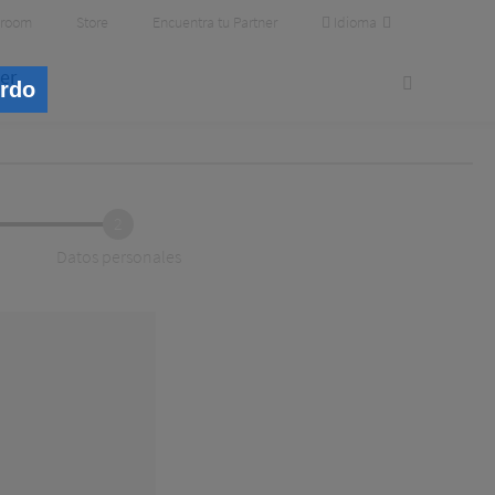
Idioma
room
Store
Encuentra tu Partner
er
erdo
2
Datos personales