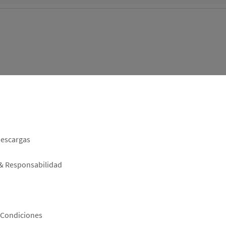
er
descargas
 & Responsabilidad
 Condiciones