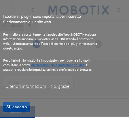
Skip
to
main
content
I cookie e i plug-in sono importanti per il corretto
funzionamento di un sito web.
Primary
Visualizza
(active
Test
tab)
tabs
Per migliorare costantemente il nostro sito Web, MOBOTIX elabora
informazioni anonime sulla vostra visita. Utilizzando il nostro sito
1
2
web, l'utente acconsente all'uso dei cookie e dei plug-in necessari a
questo scopo.
Per ulteriori informazioni e impostazioni per i cookie e i plug-in,
consultare la nostra
dichiarazione sulla protezione dei dati
. È
Per favore, dice chi è
possibile regolare le impostazioni nelle preferenze del browser.
.
Customer
Type
Ulteriori informazioni
No, grazie.
Si, accetto