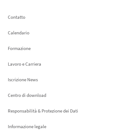
Footer
Contatto
left
Calendario
Formazione
Lavoro e Carriera
Iscrizione News
Footer
Centro di download
right
Responsabilità & Protezione dei Dati
Informazione legale