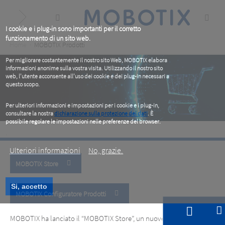
Skip
to
main
content
I cookie e i plug-in sono importanti per il corretto
funzionamento di un sito web.
Breadcrumb
Home
MOBOTIX Prodotti
Per migliorare costantemente il nostro sito Web, MOBOTIX elabora
informazioni anonime sulla vostra visita. Utilizzando il nostro sito
web, l'utente acconsente all'uso dei cookie e dei plug-in necessari a
questo scopo.
Per ulteriori informazioni e impostazioni per i cookie e i plug-in,
consultare la nostra
dichiarazione sulla protezione dei dati
. È
possibile regolare le impostazioni nelle preferenze del browser.
.
MOBOTIX Store
Ulteriori informazioni
No, grazie.
MOBOTIX Store
www.mobotixstore.com
MOBOTIX Store
www.mobotixstore.com
Si, accetto
MOBOTIX Configuratore Prodotti
MOBOTIX ha lanciato il “MOBOTIX Store”, un nuovo negozio online