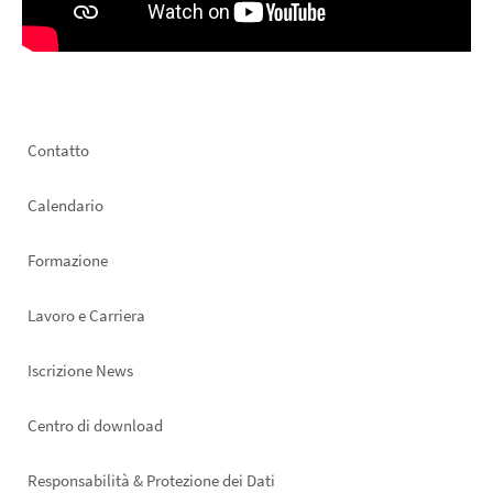
Footer
Contatto
left
Calendario
Formazione
Lavoro e Carriera
Iscrizione News
Footer
Centro di download
right
Responsabilità & Protezione dei Dati