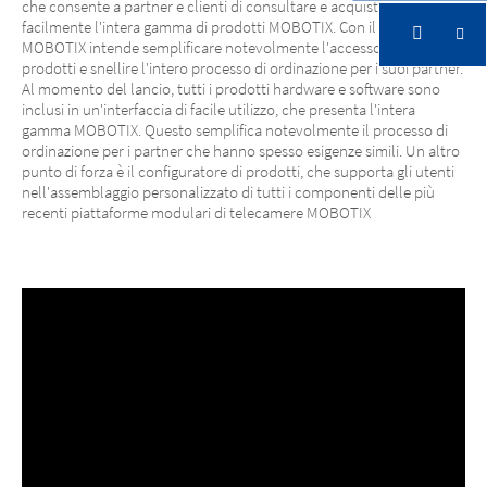
che consente a partner e clienti di consultare e acquistare
facilmente l'intera gamma di prodotti MOBOTIX. Con il nuovo store,
MOBOTIX intende semplificare notevolmente l'accesso ai suoi
prodotti e snellire l'intero processo di ordinazione per i suoi partner.
Al momento del lancio, tutti i prodotti hardware e software sono
inclusi in un'interfaccia di facile utilizzo, che presenta l'intera
gamma MOBOTIX. Questo semplifica notevolmente il processo di
ordinazione per i partner che hanno spesso esigenze simili. Un altro
punto di forza è il configuratore di prodotti, che supporta gli utenti
nell'assemblaggio personalizzato di tutti i componenti delle più
recenti piattaforme modulari di telecamere MOBOTIX