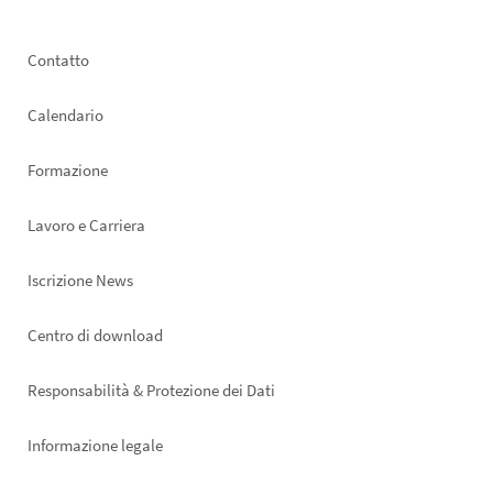
Footer
Contatto
left
Calendario
Formazione
Lavoro e Carriera
Iscrizione News
Footer
Centro di download
right
Responsabilità & Protezione dei Dati
Informazione legale