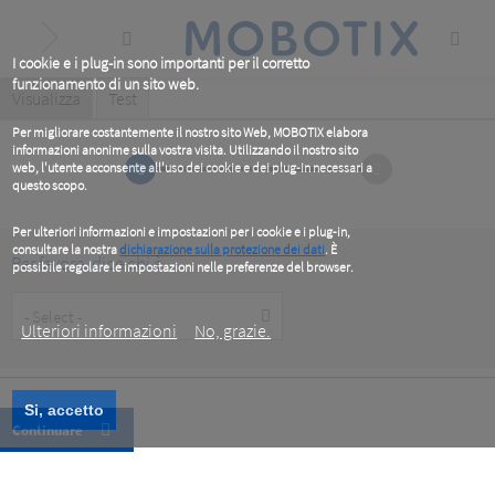
Skip
to
main
content
I cookie e i plug-in sono importanti per il corretto
funzionamento di un sito web.
Primary
Visualizza
(active
Test
tab)
tabs
Per migliorare costantemente il nostro sito Web, MOBOTIX elabora
informazioni anonime sulla vostra visita. Utilizzando il nostro sito
1
2
web, l'utente acconsente all'uso dei cookie e dei plug-in necessari a
questo scopo.
Per ulteriori informazioni e impostazioni per i cookie e i plug-in,
consultare la nostra
dichiarazione sulla protezione dei dati
. È
Per favore, dice chi è
possibile regolare le impostazioni nelle preferenze del browser.
.
Customer
Type
Ulteriori informazioni
No, grazie.
Si, accetto