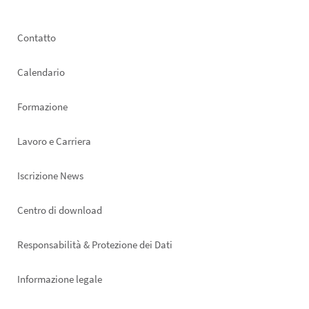
Footer
Contatto
left
Calendario
Formazione
Lavoro e Carriera
Iscrizione News
Footer
Centro di download
right
Responsabilità & Protezione dei Dati
Informazione legale