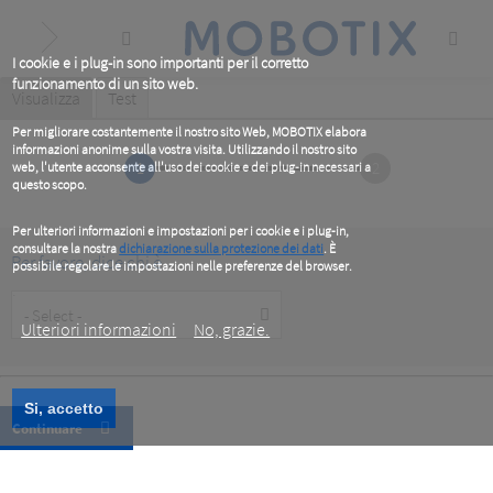
Skip
to
main
content
I cookie e i plug-in sono importanti per il corretto
funzionamento di un sito web.
Primary
Visualizza
(active
Test
tab)
tabs
Per migliorare costantemente il nostro sito Web, MOBOTIX elabora
informazioni anonime sulla vostra visita. Utilizzando il nostro sito
1
2
web, l'utente acconsente all'uso dei cookie e dei plug-in necessari a
questo scopo.
Per ulteriori informazioni e impostazioni per i cookie e i plug-in,
consultare la nostra
dichiarazione sulla protezione dei dati
. È
Per favore, dice chi è
possibile regolare le impostazioni nelle preferenze del browser.
.
Customer
Type
Ulteriori informazioni
No, grazie.
Si, accetto