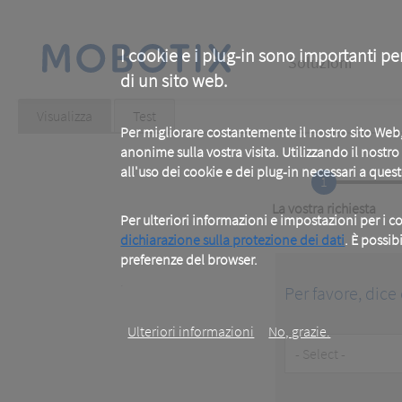
Skip
to
main
Main
content
I cookie e i plug-in sono importanti pe
Soluzioni
di un sito web.
navigation
Primary
Visualizza
(active
Test
tab)
Per migliorare costantemente il nostro sito We
tabs
anonime sulla vostra visita. Utilizzando il nostr
all'uso dei cookie e dei plug-in necessari a ques
1
Current
La vostra richiesta
Per ulteriori informazioni e impostazioni per i co
dichiarazione sulla protezione dei dati
. È possib
preferenze del browser.
.
Per favore, dice 
Ulteriori informazioni
No, grazie.
Customer
Type