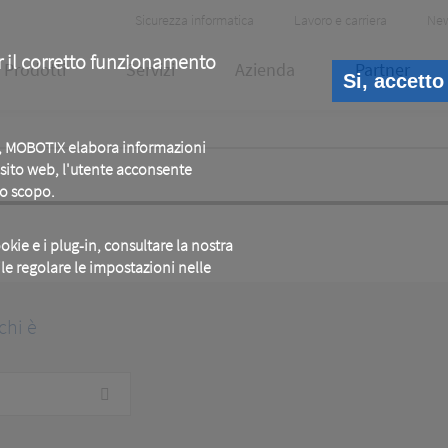
Header
Sicurezza informatica
Lavoro e carriera
Ne
Meta
r il corretto funzionamento
Prodotti
Servizi
Azienda
Partner
Si, accetto
b, MOBOTIX elabora informazioni
o sito web, l'utente acconsente
to scopo.
okie e i plug-in, consultare la nostra
ile regolare le impostazioni nelle
chi è