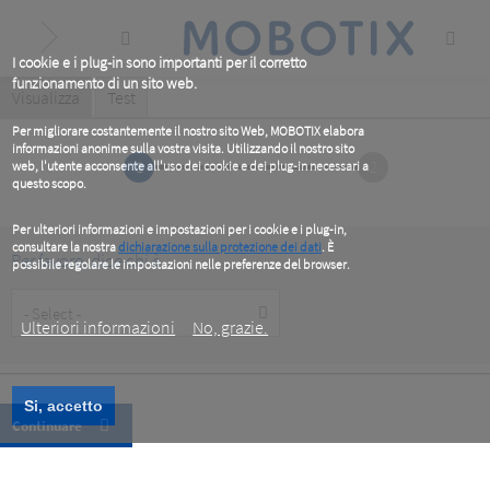
Skip
to
main
content
I cookie e i plug-in sono importanti per il corretto
funzionamento di un sito web.
Primary
Visualizza
(active
Test
tab)
tabs
Per migliorare costantemente il nostro sito Web, MOBOTIX elabora
informazioni anonime sulla vostra visita. Utilizzando il nostro sito
1
2
web, l'utente acconsente all'uso dei cookie e dei plug-in necessari a
questo scopo.
Per ulteriori informazioni e impostazioni per i cookie e i plug-in,
consultare la nostra
dichiarazione sulla protezione dei dati
. È
Per favore, dice chi è
possibile regolare le impostazioni nelle preferenze del browser.
.
Customer
Type
Ulteriori informazioni
No, grazie.
Si, accetto