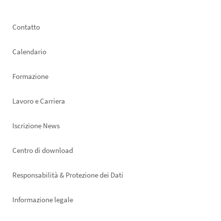
Footer
Contatto
left
Calendario
Formazione
Lavoro e Carriera
Iscrizione News
Footer
Centro di download
right
Responsabilità & Protezione dei Dati
Informazione legale