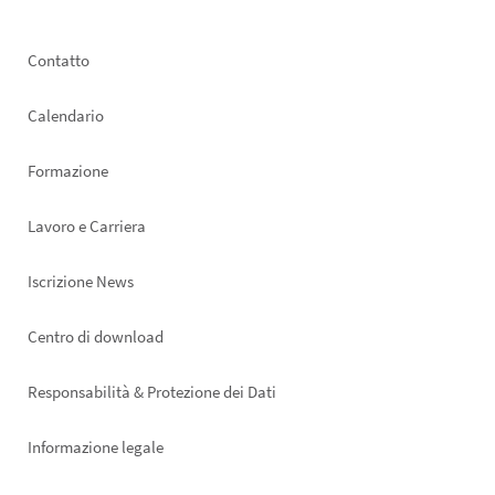
Footer
Contatto
left
Calendario
Formazione
Lavoro e Carriera
Iscrizione News
Footer
Centro di download
right
Responsabilità & Protezione dei Dati
Informazione legale