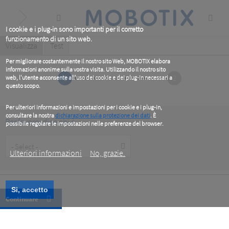
Skip
to
main
content
I cookie e i plug-in sono importanti per il corretto
funzionamento di un sito web.
Primary
Visualizza
(active
Test
tab)
tabs
Per migliorare costantemente il nostro sito Web, MOBOTIX elabora
informazioni anonime sulla vostra visita. Utilizzando il nostro sito
1
2
web, l'utente acconsente all'uso dei cookie e dei plug-in necessari a
questo scopo.
Per ulteriori informazioni e impostazioni per i cookie e i plug-in,
consultare la nostra
dichiarazione sulla protezione dei dati
. È
Per favore, dice chi è
possibile regolare le impostazioni nelle preferenze del browser.
.
Customer
Type
Ulteriori informazioni
No, grazie.
Si, accetto