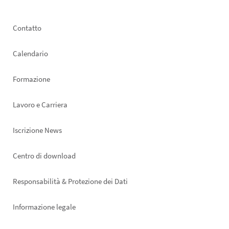
Footer
Contatto
left
Calendario
Formazione
Lavoro e Carriera
Iscrizione News
Footer
Centro di download
right
Responsabilità & Protezione dei Dati
Informazione legale