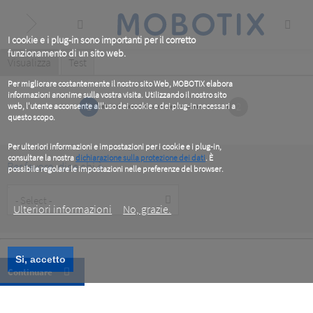
Skip
to
main
content
I cookie e i plug-in sono importanti per il corretto
funzionamento di un sito web.
Primary
Visualizza
(active
Test
tab)
tabs
Per migliorare costantemente il nostro sito Web, MOBOTIX elabora
informazioni anonime sulla vostra visita. Utilizzando il nostro sito
1
2
web, l'utente acconsente all'uso dei cookie e dei plug-in necessari a
questo scopo.
Per ulteriori informazioni e impostazioni per i cookie e i plug-in,
consultare la nostra
dichiarazione sulla protezione dei dati
. È
Per favore, dice chi è
possibile regolare le impostazioni nelle preferenze del browser.
.
Customer
Type
Ulteriori informazioni
No, grazie.
Si, accetto